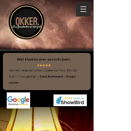
Wat klanten over ons schrijven:
Voor het vierde jaar sint en 2 pieten aan huis. GE-WEL-
DIG!!!! Zooo gezellig!! -
Esma Roehoeputy - Google
review