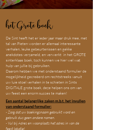
het Grote boek
De Sint heeft het er ieder jaar maar druk mee, met
tal van Pieten worden er allemaal interessante
verhalen, leuke gebeurtenissen en gekke
anekdotes verzameld, en verwerkt in het GROTE
sinterklaas boek, toch kunnen we hier wel wat
hulp van jullie bij gebruiken.
Daarom hebben we met onderstaand formulier de
mogelijkheid gecreëerd om rechtstreeks vanuit
uw luie stoel verhalen in te schieten in Sints
DIGITALE grote boek, deze helpen ons om van
uw feest een enorm succes te maken!
Een aantal belangrijke zaken m.b.t. het invullen
van onderstaand formulier:
- Zorg dat uw boekingsnaam gebruikt word en
gebruik dus geen andere namen.
- Vul bij Adres en woonplaats het adres in van de
feest lokatie!