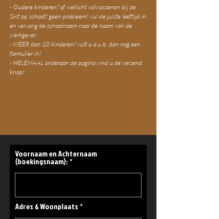
- Oudere kinderen? of wellicht volwassenen bij de
Sint op schoot? geen probleem! vul de juiste leeftijd in
en vervang de schoolnaam naar de naam van de
werkgever.
- MEER dan 10 kinderen? vult u a.u.b. dan nog een
formulier in!
- HELEMAAL onderaan de pagina vind u de verzend
knop!
Voornaam en Achternaam
(boekingsnaam):
Adres & Woonplaats