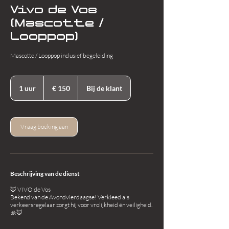
Vivo de Vos
(Mascotte /
Looppop)
Mascotte / Looppop inclusief begeleiding
150
euro
1 uur
1
€ 150
Bij de klant
u
u
Vraag boeking aan
Beschrijving van de dienst
🦊 VIVO de Vos
Bekend van de Avondvierdaagse! Verkleed als
verkeersregelaar zorgt hij voor vrolijkheid én veiligheid.
🚸🦊