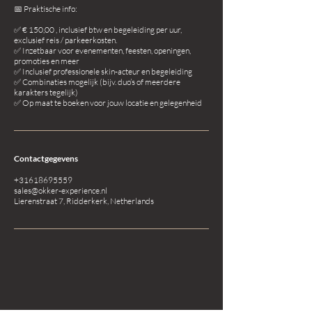
📅 Praktische info:
✅ € 150,00 , inclusief btw en begeleiding per uur,
exclusief reis / parkeerkosten.
✅ Inzetbaar voor evenementen, feesten, openingen,
promoties en meer
✅ Inclusief professionele skin-acteur en begeleiding
✅ Combinaties mogelijk (bijv. duo’s of meerdere
karakters tegelijk)
Contactgegevens
+31618695559
sales@okker-experience.nl
Lierenstraat 7, Ridderkerk, Netherlands