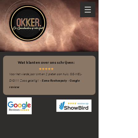
Wat klanten over ons schrijven:
Voor het vierde jaar sint en 2 pieten aan huis. GE-WEL-
DIG!!!! Zooo gezellig!! -
Esma Roehoeputy - Google
review