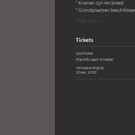
* Kramen zijn 4m breed
* Grondplaatsen beschikbaa
Meer lezen >
Tickets
Soort ticket
Marktkraam 4 meter
Verkoop eindigt op
10 dec, 18:00