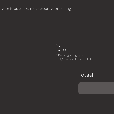
r voor foodtrucks met stroomvoorziening
Prijs
€ 45,00
BTW hoog inbegrepen
+€ 1,13 servicekosten ticket
Totaal