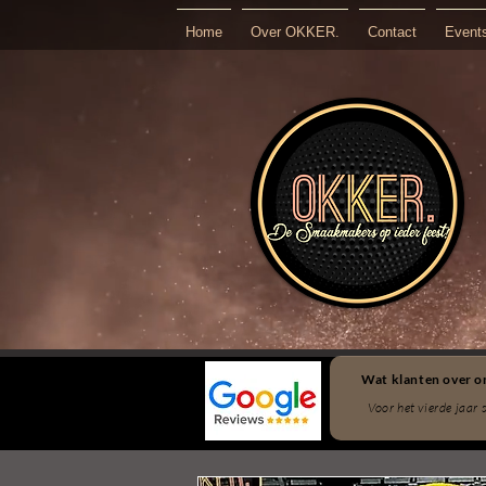
Home
Over OKKER.
Contact
Event
Wat klanten over on
Voor het vierde jaar