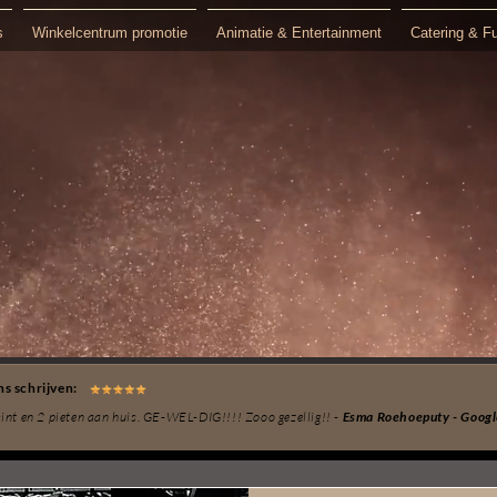
s
Winkelcentrum promotie
Animatie & Entertainment
Catering & F
Mascottes / ski
Altijd interactief!
Muziek in the
s schrijven:
 sint en 2 pieten aan huis. GE-WEL-DIG!!!! Zooo gezellig!! -
Esma Roehoeputy - Googl