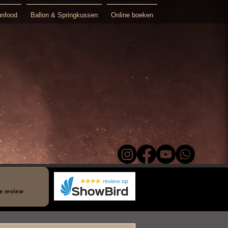
unfood
Ballon & Springkussen
Online boeken
n actors
ma.
Kleine presentjes!
e review