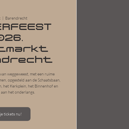
c
  |  
Barendrecht
ERFEEST
026,
tmarkt
ndrecht
g van weggeweest, met een ruime
men, opgesteld aan de Schaatsbaan,
, het Kerkplein, het Binnenhof en
 aan het onderlangs.
je tickets nu!