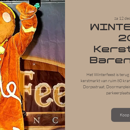
za 12 de
WINT
2
Kers
Bare
Het Winterfeest is teru
kerstmarkt van ruim 80 kra
Dorpsstraat, Doormanplein
parkeerplaats
Koop 