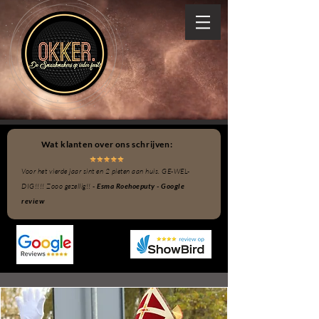
Wat klanten over ons schrijven:
Voor het vierde jaar sint en 2 pieten aan huis. GE-WEL-
DIG!!!! Zooo gezellig!! -
Esma Roehoeputy - Google
review