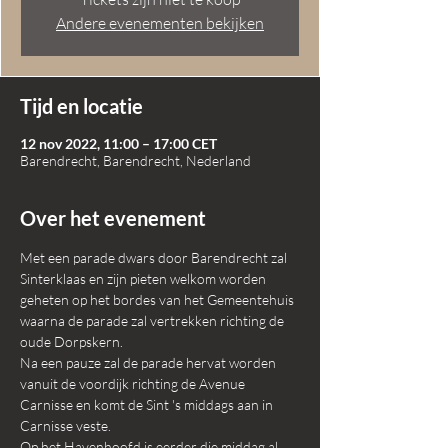
Andere evenementen bekijken
Tijd en locatie
12 nov 2022, 11:00 – 17:00 CET
Barendrecht, Barendrecht, Nederland
Over het evenement
Met een parade dwars door Barendrecht zal 
Sinterklaas en zijn pieten welkom worden 
geheten op het bordes van het Gemeentehuis 
waarna de parade zal vertrekken richting de 
oude Dorpskern.
Na een pauze zal de parade hervat worden 
vanuit de voordijk richting de Avenue 
Carnisse en komt de Sint 's middags aan in 
Carnisse veste.
Op het Havenhoofd is eerder die middag al 