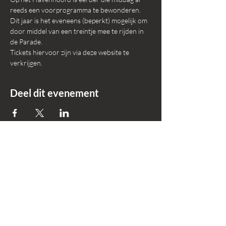
reeds een voorprogramma te bewonderen.
Dit jaar is het eveneens (beperkt) mogelijk om 
door middel van een treintje mee te rijden in 
de Parade.
Tickets hiervoor zijn via deze website te 
verkrijgen.
Deel dit evenement
+31 618695559
Info@okker-
experience.nl