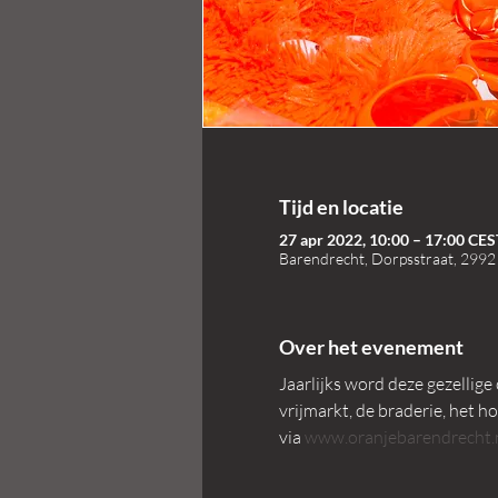
Tijd en locatie
27 apr 2022, 10:00 – 17:00 CES
Barendrecht, Dorpsstraat, 2992
Over het evenement
Jaarlijks word deze gezellige
vrijmarkt, de braderie, het ho
via 
www.oranjebarendrecht.n