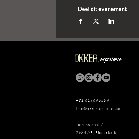
Deel dit evenement
OKKER.
experience
+31 618695559
Info@okker-experience.nl
Lierenstraat 7
2984 AE, Ridderkerk