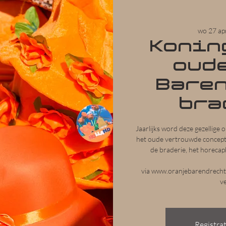
wo 27 ap
Konin
oude
Bare
bra
Jaarlijks word deze gezellige 
het oude vertrouwde concept 
de braderie, het horecapl
via www.oranjebarendrecht.n
v
Registrat