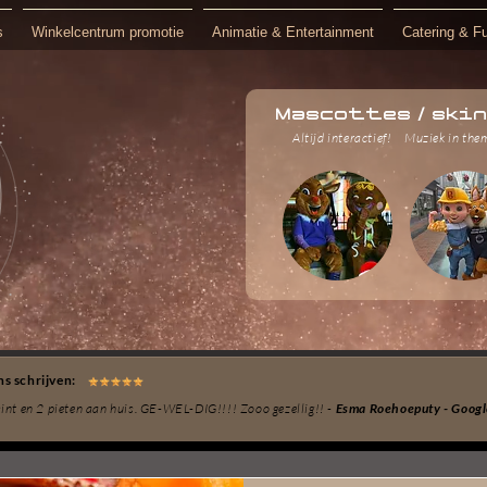
s
Winkelcentrum promotie
Animatie & Entertainment
Catering & F
Mascottes / ski
Altijd interactief!
Muziek in the
s schrijven:
 sint en 2 pieten aan huis. GE-WEL-DIG!!!! Zooo gezellig!! -
Esma Roehoeputy - Googl