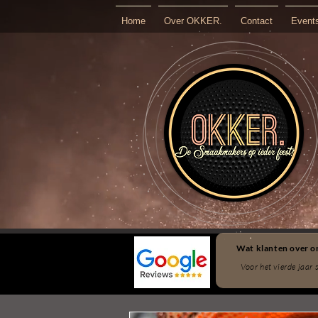
Home
Over OKKER.
Contact
Event
Wat klanten over on
Voor het vierde jaar