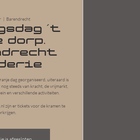
r
  |  
Barendrecht
gsdag ´t
 dorp,
ndrecht
derie
oranje dag georganiseerd, uiteraard is
nog steeds van kracht, de vrijmarkt,
ein en verschillende activiteiten.
l zijn er tickets voor de kramen te
erkrijgen.
ie is afgesloten