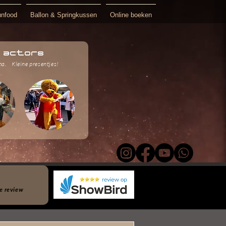
unfood
Ballon & Springkussen
Online boeken
n actors
ma.
Kleine presentjes!
e review