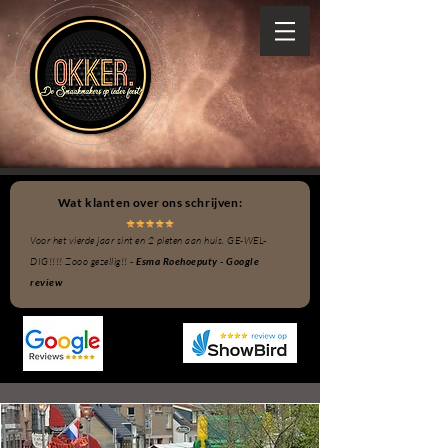
Wat klanten over ons schrijven:
Voor het vierde jaar sint en 2 pieten aan huis. GE-WEL-
DIG!!!! Zooo gezellig!! -
Esma Roehoeputy - Google
review