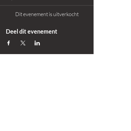
Dit evenement is uitverkocht
Deel dit evenement
+31 618695559
Info@okker-
experience.nl
Lierenstraat 7
2984 AE, Ridderkerk
Zuid-Holland |
Nederland