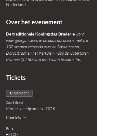
Nederland
Over het evenement
De traditionele Koningsdag Braderie 
word 
weer georganiseerd in de oude dorpskern, met c.a. 
100 kramen verspreid over de Schaatsbaan, 
Dorpsstraat en het Kerkplein nabij de watertoren.
Kramen (37,50 euro ps / kraam breedte 4m) 
Tickets
Uitverkocht
Soort ticket
Kinder kleedjesmarkt ODK
Meer info
Prijs
€ 0,00