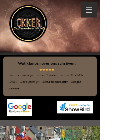
Wat klanten over ons schrijven:
Voor het vierde jaar sint en 2 pieten aan huis. GE-WEL-
DIG!!!! Zooo gezellig!! -
Esma Roehoeputy - Google
review