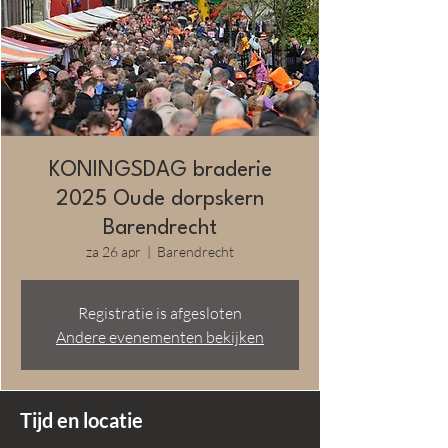
KONINGSDAG braderie
2025 Oude dorpskern
Barendrecht
za 26 apr
  |  
Barendrecht
Registratie is afgesloten
Andere evenementen bekijken
Tijd en locatie