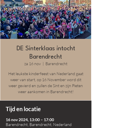
DE Sinterklaas intocht
Barendrecht
za 16 nov
  |  
Barendrecht
Het leukste kinderfeest van Nederland gaat
weer van start, op 16 November word dit
weer gevierd en zullen de Sint en zijn Pieten
weer aankomen in Barendrecht!
Tijd en locatie
16 nov 2024, 13:00 – 17:00
Barendrecht, Barendrecht, Nederland