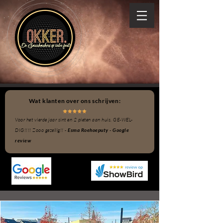
Wat klanten over ons schrijven:
Voor het vierde jaar sint en 2 pieten aan huis. GE-WEL-
DIG!!!! Zooo gezellig!! -
Esma Roehoeputy - Google
review