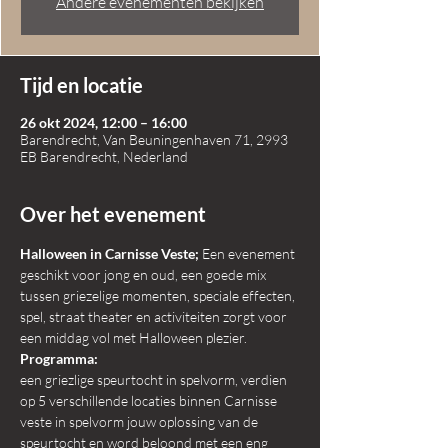
Andere evenementen bekijken
Tijd en locatie
26 okt 2024, 12:00 – 16:00
Barendrecht, Van Beuningenhaven 71, 2993
EB Barendrecht, Nederland
Over het evenement
Halloween in Carnisse Veste; 
Een evenement 
geschikt voor jong en oud, een goede mix 
tussen griezelige momenten, speciale effecten, 
spel, straat theater en activiteiten zorgt voor 
een middag vol met Halloween plezier.
Programma:
een griezlige speurtocht in spelvorm, verdien 
op 5 verschillende locaties binnen Carnisse 
veste in spelvorm jouw oplossing van de 
speurtocht en word beloond met een eng 