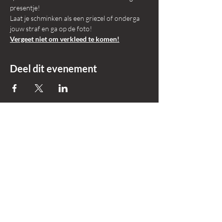
presentje!
Laat je schminken als een griezel of onderga 
jouw straf en ga op de foto!
Vergeet niet om verkleed te komen!
Deel dit evenement
+31 618695559
Info@okker-
experience.nl
Lierenstraat 7
2984 AE, Ridderkerk
Zuid-Holland |