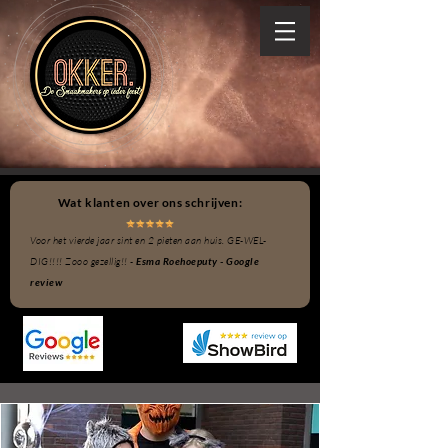
Wat klanten over ons schrijven:
Voor het vierde jaar sint en 2 pieten aan huis. GE-WEL-
DIG!!!! Zooo gezellig!! -
Esma Roehoeputy - Google
review