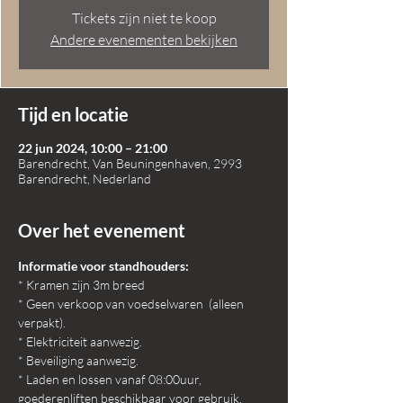
Tickets zijn niet te koop
Andere evenementen bekijken
Tijd en locatie
22 jun 2024, 10:00 – 21:00
Barendrecht, Van Beuningenhaven, 2993
Barendrecht, Nederland
Over het evenement
Informatie voor standhouders:
* Kramen zijn 3m breed
* Geen verkoop van voedselwaren  (alleen 
verpakt).
* Elektriciteit aanwezig.
* Beveiliging aanwezig.
* Laden en lossen vanaf 08:00uur, 
goederenliften beschikbaar voor gebruik.