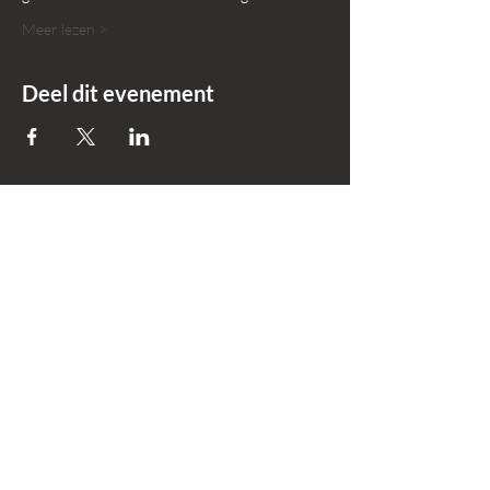
Meer lezen >
Deel dit evenement
+31 618695559
Info@okker-
experience.nl
Lierenstraat 7
2984 AE, Ridderkerk
Zuid-Holland |
Nederland
Products
Company