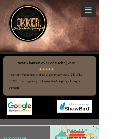
Wat klanten over ons schrijven:
Voor het vierde jaar sint en 2 pieten aan huis. GE-WEL-
DIG!!!! Zooo gezellig!! -
Esma Roehoeputy - Google
review