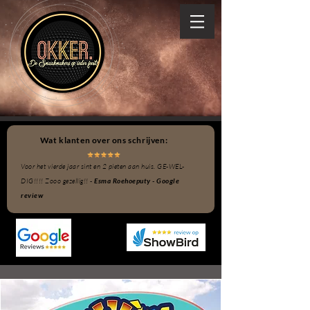
Wat klanten over ons schrijven:
Voor het vierde jaar sint en 2 pieten aan huis. GE-WEL-
DIG!!!! Zooo gezellig!! -
Esma Roehoeputy - Google
review