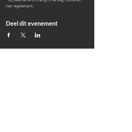
het regelement.
Deel dit evenement
+31 618695559
Info@okker-
experience.nl
Lierenstraat 7
2984 AE, Ridderkerk
Zuid-Holland |
Nederland
Products
Company