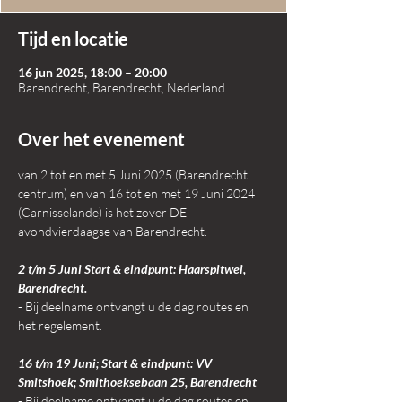
Tijd en locatie
16 jun 2025, 18:00 – 20:00
Barendrecht, Barendrecht, Nederland
Over het evenement
van 2 tot en met 5 Juni 2025 (Barendrecht 
centrum) en van 16 tot en met 19 Juni 2024 
(Carnisselande) is het zover DE 
avondvierdaagse van Barendrecht.
2 t/m 5 Juni Start & eindpunt: Haarspitwei, 
Barendrecht.
- Bij deelname ontvangt u de dag routes en 
het regelement.
16 t/m 19 Juni; Start & eindpunt: VV 
Smitshoek; Smithoeksebaan 25, Barendrecht
- Bij deelname ontvangt u de dag routes en 