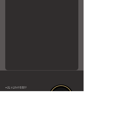
+31 618695559
Info@okker-
experience.nl
Lierenstraat 7
2984 AE, Ridderkerk