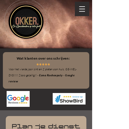
Wat klanten over ons schrijven:
Voor het vierde jaar sint en 2 pieten aan huis. GE-WEL-
DIG!!!! Zooo gezellig!! -
Esma Roehoeputy - Google
review
Plan je dienst