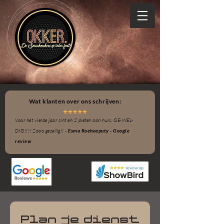
Wat klanten over ons schrijven:
Voor het vierde jaar sint en 2 pieten aan huis. GE-WEL-
DIG!!!! Zooo gezellig!! -
Esma Roehoeputy - Google
review
Plan je dienst