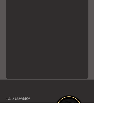
+31 618695559
Info@okker-
experience.nl
Lierenstraat 7
2984 AE, Ridderkerk